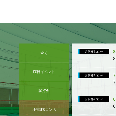
8
月例杯&コンペ
全て
曜日
イベント
月例杯&コンペ
試打会
6
月例杯&コンペ
月例杯&コンペ