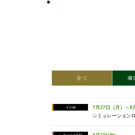
全 て
曜
7月27日（月）～8
その他
シミュレーション