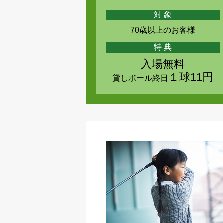
対 象
70歳以上のお客様
特 典
入場無料
１球11円
貸しボール終日