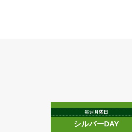
毎週
月曜日
シルバーDAY