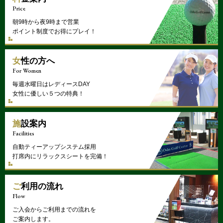
Price
朝9時から夜9時まで営業
ポイント制度でお得にプレイ！
女性の方へ
For Women
毎週水曜日はレディースDAY
女性に優しい５つの特典！
施設案内
Facilities
自動ティーアップシステム採用
打席内にリラックスシートを完備！
ご利用の流れ
Flow
ご入会からご利用までの流れを
ご案内します。