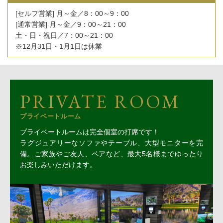
[セルフ営業] 月～金／8：00～9：00
[通常営業] 月～金／9：00～21：00
土・日・祝日／7：00～21：00
※12月31日・1月1日は休業
PRIVATE ROOM
プライベートルーム
プライベートルームは完全個室の打席です！
ラグジュアリーなソファやテーブル、大型モニターを完
備。ご家族やご友人、ペアなど、最大5名様までゆったり
お楽しみいただけます。