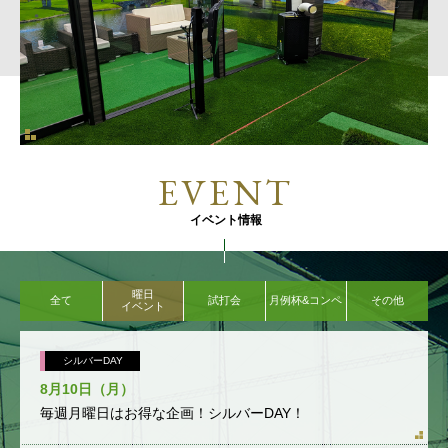
EVENT
イベント情報
曜日
全て
試打会
月例杯&コンペ
その他
イベント
シルバーDAY
8月10日（月）
毎週月曜日はお得な企画！シルバーDAY！